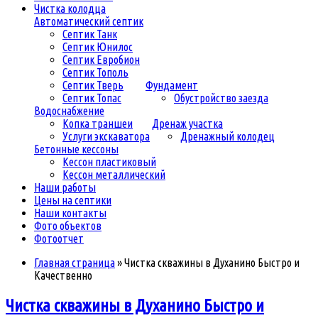
Чистка колодца
Автоматический септик
Септик Танк
Септик Юнилос
Септик Евробион
Септик Тополь
Септик Тверь
Фундамент
Септик Топас
Обустройство заезда
Водоснабжение
Копка траншеи
Дренаж участка
Услуги экскаватора
Дренажный колодец
Бетонные кессоны
Кессон пластиковый
Кессон металлический
Наши работы
Цены на септики
Наши контакты
Фото объектов
Фотоотчет
Главная страница
»
Чистка скважины в Духанино Быстро и
Качественно
Чистка скважины в Духанино Быстро и