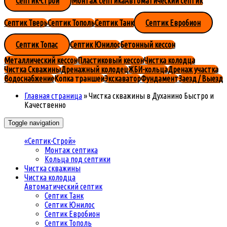
Септик-строй
Монтаж септика
Автоматический септик
Септик Тверь
Септик Тополь
Септик Танк
Септик Евробион
Септик Топас
Септик Юнилос
Бетонный кессон
Металлический кессон
Пластиковый кессон
Чистка колодца
Чистка Скважины
Дренажный колодец
ЖБИ-кольца
Дренаж участка
Водоснабжение
Копка траншеи
Экскаватор
Фундамент
Заезд / Выезд
Главная страница
»
Чистка скважины в Духанино Быстро и
Качественно
Toggle navigation
«Септик-Строй»
Монтаж септика
Кольца под септики
Чистка скважины
Чистка колодца
Автоматический септик
Септик Танк
Септик Юнилос
Септик Евробион
Септик Тополь